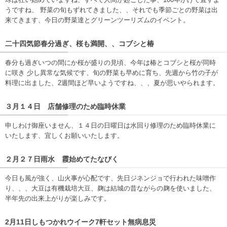
うですね、 野菜の旬もずれてきました、、それでも季節ごとの野菜は出
来てきます、今日の野菜達とグリーンツーリズムのイベント。
二十四気節春分過ぎ、桜も満開、、コブシと椿
春分も過ぎいつの間にか桜が盛りの見頃、今年は椿とコブシと桜が同時
に咲き 少し異常な気候です、旬の野菜も早めに育ち、先週から竹の子が
料理に出ました、2週間ほど早いようですね、、、夏が思いやられます。
３月１４日 店舗修理のため臨時休業
申しわけ御座いません、１４日の日曜日は水回り修理のため臨時休業に
いたします、宜しくお願いいたします。
２月２７日雨水 霞始めてたなびく
今日も風が強く、山火事が心配です、先日ジネンジョで行われた味噌作
り、、、大豆は有機栽培大豆、麹は結城の昔ながらの麹を使いました、
半年先の出来上がりが楽しみです。
2月11日しもつかれウイーク7軒セット無病息災