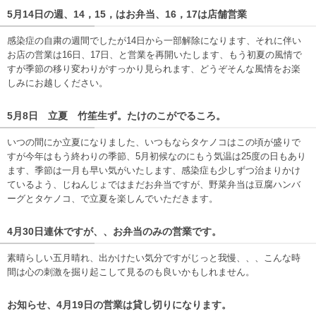
5月14日の週、14，15，はお弁当、16，17は店舗営業
感染症の自粛の週間でしたが14日から一部解除になります、それに伴い
お店の営業は16日、17日、と営業を再開いたします、もう初夏の風情で
すが季節の移り変わりがすっかり見られます、どうぞそんな風情をお楽
しみにお越しください。
5月8日 立夏 竹笙生ず。たけのこがでるころ。
いつの間にか立夏になりました、いつもならタケノコはこの頃が盛りで
すが今年はもう終わりの季節、5月初候なのにもう気温は25度の日もあり
ます、季節は一月も早い気がいたします、感染症も少しずつ治まりかけ
ているよう、じねんじょではまだお弁当ですが、野菜弁当は豆腐ハンバ
ーグとタケノコ、で立夏を楽しんでいただきます。
4月30日連休ですが、、お弁当のみの営業です。
素晴らしい五月晴れ、出かけたい気分ですがじっと我慢、、、こんな時
間は心の刺激を掘り起こして見るのも良いかもしれません。
お知らせ、4月19日の営業は貸し切りになります。