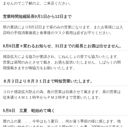
ませんのでご了解の上、ご来店ください。
営業時間短縮延長9月1日から12日まで
県の要請により9月12日まで昼のみの営業になります、またお客様には入
店時の手指消毒徹底と食事後のマスク着用は必ずお守りください。
8月6日度々変わるお知らせ、31日までの延長とお酒は出せません。
感染拡大による協力が要請され、じねんじょの里でも協力いたします、
営業は昼間のみとさせて戴き、お酒も提供いたしません、しばらくの間
我慢戴きますが御協力をお願いいたします。
８月２日より８月３１日まで時短営業いたします。
コロナ感染拡大防止の為、夜の営業は自粛させて戴きます、昼の営業は
従来通りＡＭ１１時半からＰＭ２時半まで営業いたします。
5月6日 立夏 蛙始めて鳴く
暦の上の夏、、、今年はもう夏日、、何か違う季節の様に感じます、地
球は狂い始めていますね、すべて人間が起こした事、100年かけて直すよ