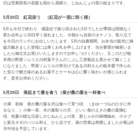
日は営業部長の花梨も朝から居眠り、じねんじょの里の始まりです。
5月30日 紅花栄う （紅花が一面に咲く様）
5月も今日で終わり、感染症で振り回された5月でしたが季節は関係なく
変わ去年より10日早く採れました、今朝から自前のタケノコ、取り立て
を今日のランチにお出しいたします、5月の自粛期間、お弁当の販売に御
協力戴きました皆様には厚くお礼を申し上げます、当分要望が御座いま
したら御注文お受けいたしますのでお申しつけください、又このたび栃
木県の野菜ソムリエ川村葉子さんのこぶし工房製品も置かせて戴くこと
になりました、野菜ソムリエの草分けである川村さんの栃木愛で作られ
た安心で郷土味のあるお菓子とケーキは心に響く味わいが感じられま
す、是非お求めください。
5月29日 蚕起きて桑を食う（蚕が桑の葉を一杯食べ
小満 初候 蚕が桑の葉を沢山食べて育つ頃、（まゆ一つ仏のひざに作
るなり、）小林一茶、木の葉取りの月、といい蚕のえさの桑の葉摘む
頃、初夏の様な日差しのじねんじょの里、新じゃがの味噌絡め、小カブ
と新玉ネギのバジル和え、ひと品です。昼の営業は再開しましたが夜は6
月中頃を予定しています。