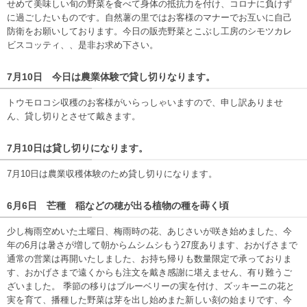
せめて美味しい旬の野菜を食べて身体の抵抗力を付け、コロナに負けず
に過ごしたいものです。自然薯の里ではお客様のマナーでお互いに自己
防衛をお願いしております。今日の販売野菜とこぶし工房のシモツカレ
ビスコッティ、、是非お求め下さい。
7月10日 今日は農業体験で貸し切りなります。
トウモロコシ収穫のお客様がいらっしゃいますので、申し訳ありませ
ん、貸し切りとさせて戴きます。
7月10日は貸し切りになります。
7月10日は農業収穫体験のため貸し切りになります。
6月6日 芒種 稲などの穂が出る植物の種を蒔く頃
少し梅雨空めいた土曜日、梅雨時の花、あじさいが咲き始めました、今
年の6月は暑さが増して朝からムシムシもう27度あります、おかげさまで
通常の営業は再開いたしました、お持ち帰りも数量限定で承っておりま
す、おかげさまで遠くからも注文を戴き感謝に堪えません、有り難うご
ざいました。 季節の移りはブルーベリーの実を付け、ズッキーニの花と
実を育て、播種した野菜は芽を出し始めまた新しい刻の始まりです、今