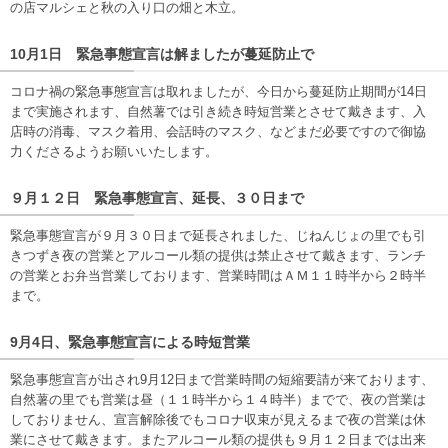
の店マルシェと秋の入り口の畑と木立。
10月1日 緊急事態宣言は解ましたが蔓延防止で
コロナ禍の緊急事態宣言は取れましたが、今日から蔓延防止期間が14日
まで実施されます、自然薯では引き続き時短営業とさせて戴きます、入
店時の消毒、マスク着用、会話時のマスク、などまだ必要ですので御協
力くださるようお願いいたします。
９月１２日 緊急事態宣言、延長、３０日まで
緊急事態宣言が９月３０日まで延長されました、じねんじょの里でも引
きつずき夜の営業とアルコール類の提供は禁止させて戴きます、ランチ
の営業とお弁当営業しております、営業時間はＡＭ１１時半から２時半
まで。
9月4日、緊急事態宣言による時短営業
緊急事態宣言が出され9月12日まで営業時間の短縮要請が来ております、
自然薯の里でも営業は昼（１１時半から１４時半）までで、夜の営業は
しておりません、宣言解除後でもコロナ収束が見えるまで夜の営業は休
業にさせて戴きます。またアルコール類の提供も９月１２日までは出来