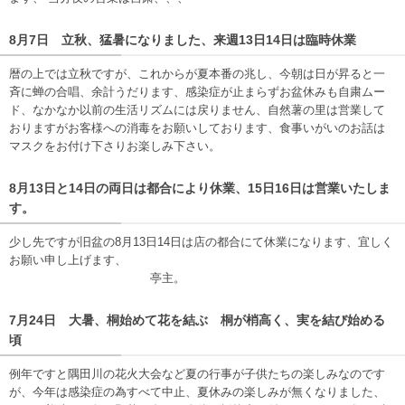
8月7日 立秋、猛暑になりました、来週13日14日は臨時休業
暦の上では立秋ですが、これからが夏本番の兆し、今朝は日が昇ると一
斉に蝉の合唱、余計うだります、感染症が止まらずお盆休みも自粛ムー
ド、なかなか以前の生活リズムには戻りません、自然薯の里は営業して
おりますがお客様への消毒をお願いしております、食事いがいのお話は
マスクをお付け下さりお楽しみ下さい。
8月13日と14日の両日は都合により休業、15日16日は営業いたしま
す。
少し先ですが旧盆の8月13日14日は店の都合にて休業になります、宜しく
お願い申し上げます、
亭主。
7月24日 大暑、桐始めて花を結ぶ 桐が梢高く、実を結び始める
頃
例年ですと隅田川の花火大会など夏の行事が子供たちの楽しみなのです
が、今年は感染症の為すべて中止、夏休みの楽しみが無くなりました、