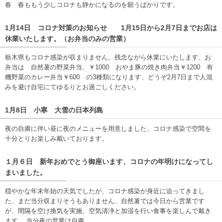
春 春ももう少しコロナも静かになるのを願うばかりです。
1月14日 コロナ対策のお知らせ 1月15日から2月7日までお店は
休業いたします。（お弁当のみの営業）
栃木県もコロナ感染が収まりません、残念ながら休業にいたします、お
弁当は 自然薯の野菜弁当、￥1000 おやま豚の焼き肉弁当￥1200 有
機野菜のカレー弁当￥600 の3種類になります、どうぞ2月7日まで人混
みを避け自宅にてゆるりとお過ごしください。
1月8日 小寒 大雪の日本列島
夜の自粛に伴い昼に夜のメニューを用意しました、コロナ感染で空間を
十分とりお楽しみ戴いております。
１月６日 新年おめでとう御座います、コロナの年明けになってし
まいました。
穏やかな年末年始の天気でしたが、コロナ感染が身近に迫ってきまし
た、まだ当分収まりそうもありません、自然薯では今日から営業です
が、間隔を空け換気を実施、空気清浄と加湿を行い食事を楽しんで戴き
ます、 当分夜の営業は自粛、、、