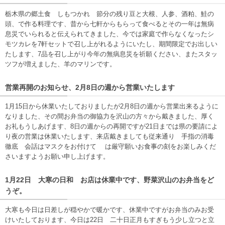
栃木県の郷土食 しもつかれ 節分の残り豆と大根、人参、酒粕、鮭の
頭、で作る料理です、昔から七軒からもらって食べるとその一年は無病
息災でいられると伝えられてきました、今では家庭で作らなくなったシ
モツカレを7軒セットで召し上がれるようにいたし、期間限定でお出しい
たします、7品を召し上がり今年の無病息災を祈願ください、またスタッ
ツフが増えました、羊のマリンです。
営業再開のお知らせ、2月8日の週から営業いたします
1月15日から休業いたしておりましたが2月8日の週から営業出来るように
なりました、その間お弁当の御協力を沢山の方々から戴きました、厚く
お礼もうしあげます、8日の週からの再開ですが21日までは県の要請によ
り夜の営業は休業いたします、来店戴きましても従来通り 手指の消毒
徹底 会話はマスクをお付けて は厳守願いお食事の刻をお楽しみくだ
さいますようお願い申し上げます。
1月22日 大寒の日和 お店は休業中です、野菜沢山のお弁当をど
うぞ。
大寒も今日は日差しが穏やかで暖かです、休業中ですがお弁当のみお受
けいたしております、今日は22日 二十日正月もすぎもう少し立つと立