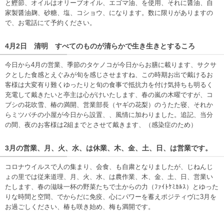
と鰹節、オイルはオリーブオイル、エゴマ油、を使用、それに醤油、自
家製醤油麹、砂糖、塩、コショウ、になります。数に限りがありますの
で、お電話にて予約ください。
4月2日 清明 すべてのものが清らかで生き生きとするころ
今日から4月の営業、季節のタケノコが今日からお膳に載ります、サクサ
クとした食感とえぐみが旬を感じさせますね、この時期お出で戴けるお
客様は大変有り難くゆったりと旬の食事で抵抗力を付け気持ちも明るく
充電して戴きたいと亭主は心がけいたします、春の嵐の木曜ですが、コ
ブシの花吹雪、椿の満開、営業部長（ヤギの花梨）のうたた寝、それか
らミツバチの小屋が今日から設置、、風情に加わりました。追記、当分
の間、夜のお客様は2組までとさせて戴きます、（感染症のため）
3月の営業、月、火、水、は休業、木、金、土、日、は営業です。
コロナウイルスで人の集まり、会食、も自粛となりましたが、じねんじ
ょの里では従来道理、月、火、水、は農作業、木、金、土、日、営業い
たします、春の滋味一杯の野菜たちで土からの力（ﾌｧｲﾄｹﾐｶﾙｽ）とゆった
りな時間と空間、でからだに免疫、心にパワーを蓄えポジティヴに3月を
お過ごしください、椿も咲き始め、梅も満開です。