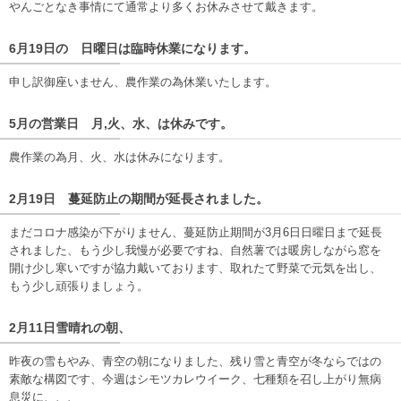
やんごとなき事情にて通常より多くお休みさせて戴きます。
6月19日の 日曜日は臨時休業になります。
申し訳御座いません、農作業の為休業いたします。
5月の営業日 月,火、水、は休みです。
農作業の為月、火、水は休みになります。
2月19日 蔓延防止の期間が延長されました。
まだコロナ感染が下がりません、蔓延防止期間が3月6日日曜日まで延長
されました、もう少し我慢が必要ですね、自然薯では暖房しながら窓を
開け少し寒いですが協力戴いております、取れたて野菜で元気を出し、
もう少し頑張りましょう。
2月11日雪晴れの朝、
昨夜の雪もやみ、青空の朝になりました、残り雪と青空が冬ならではの
素敵な構図です、今週はシモツカレウイーク、七種類を召し上がり無病
息災に、、、