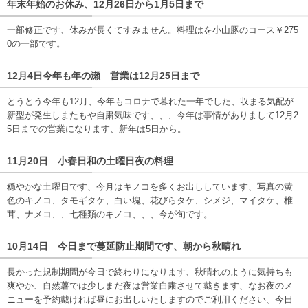
年末年始のお休み、12月26日から1月5日まで
一部修正です、休みが長くてすみません。料理はを小山豚のコース￥275
0の一部です。
12月4日今年も年の瀬 営業は12月25日まで
とうとう今年も12月、今年もコロナで暮れた一年でした、収まる気配が
新型が発生しまたもや自粛気味です、、、今年は事情がありまして12月2
5日までの営業になります、新年は5日から。
11月20日 小春日和の土曜日夜の料理
穏やかな土曜日です、今月はキノコを多くお出ししています、写真の黄
色のキノコ、タモギタケ、白い塊、花びらタケ、シメジ、マイタケ、椎
茸、ナメコ、、七種類のキノコ、、、今が旬です。
10月14日 今日まで蔓延防止期間です、朝から秋晴れ
長かった規制期間が今日で終わりになります、秋晴れのように気持ちも
爽やか、自然薯では少しまだ夜は営業自粛させて戴きます、なお夜のメ
ニューを予約戴ければ昼にお出しいたしますのでご利用ください、今日