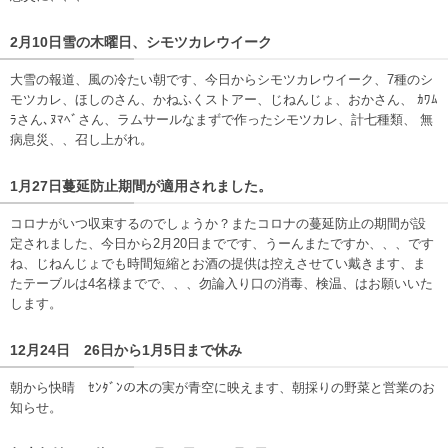
2月10日雪の木曜日、シモツカレウイーク
大雪の報道、風の冷たい朝です、今日からシモツカレウイーク、7種のシ
モツカレ、ほしのさん、かねふくストアー、じねんじょ、おかさん、 ｶﾜﾑ
ﾗさん､ﾇﾏﾍﾞさん、ラムサールなまずで作ったシモツカレ、計七種類、 無
病息災、、召し上がれ。
1月27日蔓延防止期間が適用されました。
コロナがいつ収束するのでしょうか？またコロナの蔓延防止の期間が設
定されました、今日から2月20日までです、うーんまたですか、、、です
ね、じねんじょでも時間短縮とお酒の提供は控えさせてい戴きます、ま
たテーブルは4名様までで、、、勿論入り口の消毒、検温、はお願いいた
します。
12月24日 26日から1月5日まで休み
朝から快晴 ｾﾝﾀﾞﾝの木の実が青空に映えます、朝採りの野菜と営業のお
知らせ。