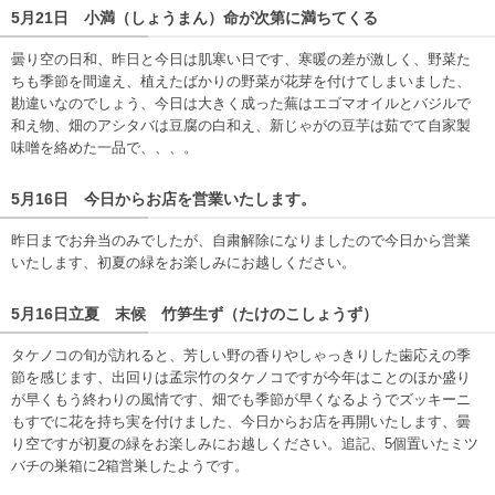
5月21日 小満（しょうまん）命が次第に満ちてくる
曇り空の日和、昨日と今日は肌寒い日です、寒暖の差が激しく、野菜た
ちも季節を間違え、植えたばかりの野菜が花芽を付けてしまいました、
勘違いなのでしょう、今日は大きく成った蕪はエゴマオイルとバジルで
和え物、畑のアシタバは豆腐の白和え、新じゃがの豆芋は茹でて自家製
味噌を絡めた一品で、、、。
5月16日 今日からお店を営業いたします。
昨日までお弁当のみでしたが、自粛解除になりましたので今日から営業
いたします、初夏の緑をお楽しみにお越しください。
5月16日立夏 末候 竹笋生ず（たけのこしょうず）
タケノコの旬が訪れると、芳しい野の香りやしゃっきりした歯応えの季
節を感じます、出回りは孟宗竹のタケノコですが今年はことのほか盛り
が早くもう終わりの風情です、畑でも季節が早くなるようでズッキーニ
もすでに花を持ち実を付けました、今日からお店を再開いたします、曇
り空ですが初夏の緑をお楽しみにお越しください。追記、5個置いたミツ
バチの巣箱に2箱営巣したようです。