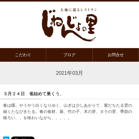
こだわり
ブログ
お問合せ
2021年03月
３月２４日 雀始めて巣くう、
春は曙。やうやう白くなりゆく、山ぎは少しあかりて、紫だちたる雲の
細くたなびきたる。春の食材、蕗、竹の子、木の芽、タラの芽、季節の
移ろい、、を味わいながら、、、、。