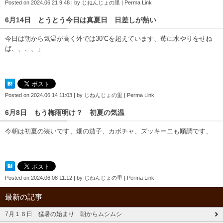
Posted on
2024.06.21 9:48
|
by
じねんじょの里
|
Perma Link
6月14日 とうとう今日は真夏日 日差しが熱い
今日は朝から気温が高く外では30℃を超えています、苺に水やりをせね
ば、、、、」
Posted on
2024.06.14 11:03
|
by
じねんじょの里
|
Perma Link
6月8日 もう梅雨明け？ 初夏の気温
今朝は初夏の装いです、畑の茄子、カボチャ、ズッキーニも順調です、
Posted on
2024.06.08 11:12
|
by
じねんじょの里
|
Perma Link
最新の記事
7月１６日 猛暑の始まり 朝からムシムシ