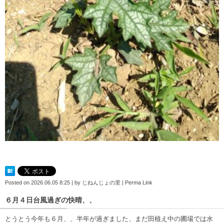
Posted on
2026.06.05 8:25
|
by
じねんじょの里
|
Perma Link
６月４日台風過ぎの快晴、、
とうとう今年も６月、、半年が過ぎました、まだ田植え中の圃場では水