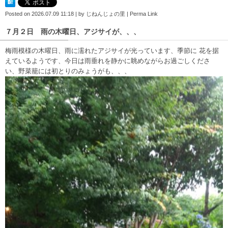
Posted on
2026.07.09 11:18
|
by
じねんじょの里
|
Perma Link
７月２日 雨の木曜日、アジサイが、、、
梅雨模様の木曜日、雨に濡れたアジサイが光っています、季節に 花を据
えているようです、今日は雨垂れを静かに眺めながらお過ごしくださ
い、野菜籠には初とりのみょうがも、、、