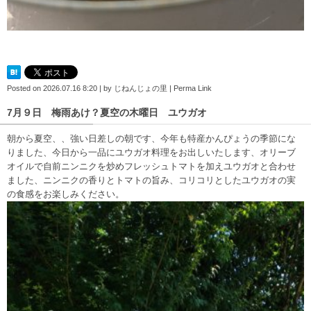
Posted on
2026.07.16 8:20
|
by
じねんじょの里
|
Perma Link
7月９日 梅雨あけ？夏空の木曜日 ユウガオ
朝から夏空、、強い日差しの朝です、今年も特産かんぴょうの季節にな
りました、今日から一品にユウガオ料理をお出しいたします、オリーブ
オイルで自前ニンニクを炒めフレッシュトマトを加えユウガオと合わせ
ました、ニンニクの香りとトマトの旨み、コリコリとしたユウガオの実
の食感をお楽しみください。