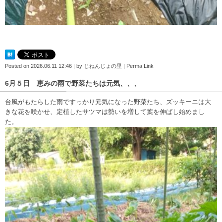
Posted on
2026.06.11 12:46
|
by
じねんじょの里
|
Perma Link
6月５日 恵みの雨で野菜たちは元気、、、
台風がもたらした雨ですっかり元気になった野菜たち、ズッキーニは大
きな花を咲かせ、定植したサツマは勢いを増して葉を伸ばし始めまし
た。