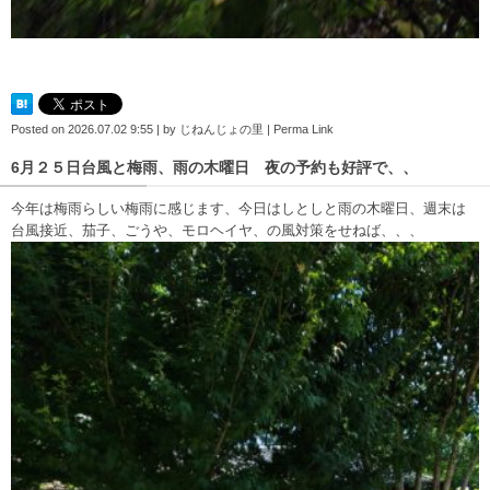
Posted on
2026.07.02 9:55
|
by
じねんじょの里
|
Perma Link
6月２５日台風と梅雨、雨の木曜日 夜の予約も好評で、、
今年は梅雨らしい梅雨に感じます、今日はしとしと雨の木曜日、週末は
台風接近、茄子、ごうや、モロヘイヤ、の風対策をせねば、、、