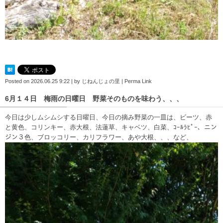
Posted on
2026.06.25 9:22
|
by
じねんじょの里
|
Perma Link
6月１４日 梅雨の日曜日 野菜そのものを味わう、、、
今日は少しムシムシする日曜日、今日の摘み野菜の一皿は、ビーツ、赤
と黄色、コリンキー、赤大根、法蓮草、キャベツ、白菜、ｺｰﾙﾗﾋﾟｰ、ニン
ジン３色、ブロッコリー、カリフラワー、あや大根、、、など、