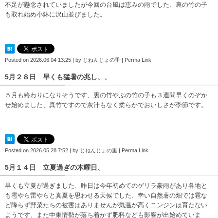
不足が懸念されていましたが今回の台風は恵みの雨でした、裏の竹の子
も取れ始め小鉢に沢山並びました。
Posted on
2026.06.04 13:25
|
by
じねんじょの里
|
Perma Link
5月２８日 早くも猛暑の兆し、、
５月も終わりになりそうです、裏の竹やぶの竹の子も３週間早くのぞか
せ始めました、真竹ですので灰汁もなく柔らかでおいしさが季節です。
Posted on
2026.05.28 7:52
|
by
じねんじょの里
|
Perma Link
5月１４日 立夏過ぎの木曜日、
早くも立夏が過ぎました、昨日は今年初めてのゲリラ豪雨があり各地と
も雹やら雷やらと真夏を思わせる天候でした、幸い自然薯の畑では雹な
ど降らず野菜たちの被害はありませんが気温が高くニンジンは育たない
ようです、また中東情勢が落ち着かず肥料なども影響が出始めていま