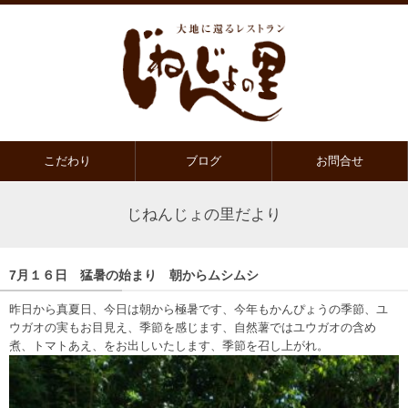
こだわり
ブログ
お問合せ
じねんじょの里だより
7月１６日 猛暑の始まり 朝からムシムシ
昨日から真夏日、今日は朝から極暑です、今年もかんぴょうの季節、ユ
ウガオの実もお目見え、季節を感じます、自然薯ではユウガオの含め
煮、トマトあえ、をお出しいたします、季節を召し上がれ。