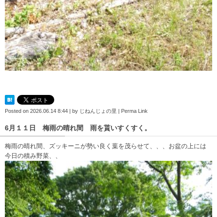
Posted on
2026.06.14 8:44
|
by
じねんじょの里
|
Perma Link
6月１１日 梅雨の晴れ間 雨を貰いすくすく。
梅雨の晴れ間、ズッキーニが勢い良く葉を茂らせて、、、お盆の上には
今日の積み野菜、、