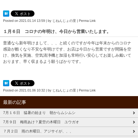
Posted on
2021.01.14 13:59
|
by
じねんじょの里
|
Perma Link
１月６日 コロナの年明け、今日から営業いたします。
普通なら新年明けまして、、、と続くのですが今年は年末からのコロナ
感染が酷くなり不安な年明けです、お店は今日から営業ですが間隔を空
け、換気を実施、空気清浄機と加湿も常時行い安心してお楽しみ戴いて
おります、早く収まるよう願うばかりです。
Posted on
2021.01.06 10:32
|
by
じねんじょの里
|
Perma Link
最新の記事
7月１６日 猛暑の始まり 朝からムシムシ
7月９日 梅雨あけ？夏空の木曜日 ユウガオ
７月２日 雨の木曜日、アジサイが、、、