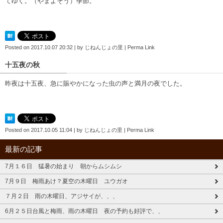
てゆく。（やまよそう）季節。
Posted on
2017.10.07 20:32
|
by
じねんじょの里
|
Perma Link
十五夜の秋
昨夜は十五夜、急に賑やかになった虫の声と満月の夜でした。
Posted on
2017.10.05 11:04
|
by
じねんじょの里
|
Perma Link
最新の記事
7月１６日 猛暑の始まり 朝からムシムシ
7月９日 梅雨あけ？夏空の木曜日 ユウガオ
７月２日 雨の木曜日、アジサイが、、、
6月２５日台風と梅雨、雨の木曜日 夜の予約も好評で、、