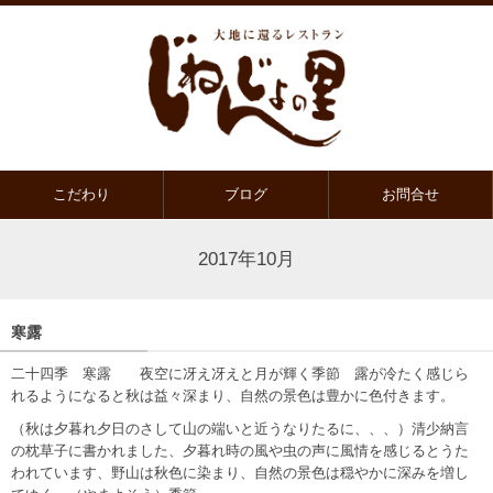
こだわり
ブログ
お問合せ
2017年10月
寒露
二十四季 寒露 夜空に冴え冴えと月が輝く季節 露が冷たく感じら
れるようになると秋は益々深まり、自然の景色は豊かに色付きます。
（秋は夕暮れ夕日のさして山の端いと近うなりたるに、、、）清少納言
の枕草子に書かれました、夕暮れ時の風や虫の声に風情を感じるとうた
われています、野山は秋色に染まり、自然の景色は穏やかに深みを増し