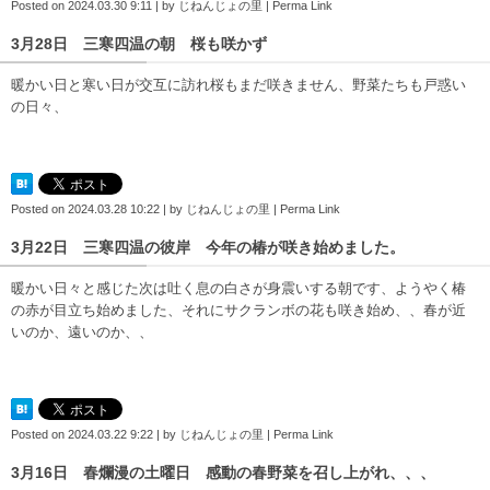
Posted on
2024.03.30 9:11
|
by
じねんじょの里
|
Perma Link
3月28日 三寒四温の朝 桜も咲かず
暖かい日と寒い日が交互に訪れ桜もまだ咲きません、野菜たちも戸惑い
の日々、
Posted on
2024.03.28 10:22
|
by
じねんじょの里
|
Perma Link
3月22日 三寒四温の彼岸 今年の椿が咲き始めました。
暖かい日々と感じた次は吐く息の白さが身震いする朝です、ようやく椿
の赤が目立ち始めました、それにサクランボの花も咲き始め、、春が近
いのか、遠いのか、、
Posted on
2024.03.22 9:22
|
by
じねんじょの里
|
Perma Link
3月16日 春爛漫の土曜日 感動の春野菜を召し上がれ、、、