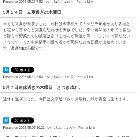
Posted on
2026.05.28 7:52
|
by
じねんじょの里
|
Perma Link
5月１４日 立夏過ぎの木曜日、
早くも立夏が過ぎました、昨日は今年初めてのゲリラ豪雨があり各地と
も雹やら雷やらと真夏を思わせる天候でした、幸い自然薯の畑では雹な
ど降らず野菜たちの被害はありませんが気温が高くニンジンは育たない
ようです、また中東情勢が落ち着かず肥料なども影響が出始めていま
す、農産物は心配です。
Posted on
2026.05.14 8:53
|
by
じねんじょの里
|
Perma Link
5月７日連休過ぎの木曜日 さつき晴れ。
連休も過ぎました、今日は文字通りさつき晴れ、緑が青空に生えます。
Posted on
2026.05.07 10:22
|
by
じねんじょの里
|
Perma Link