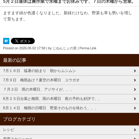
5月２日連休は農作業で水曜までお休みです、７日の木曜から営業。
ますます緑が色濃くなりました、新緑たけなわ、野菜も草も勢いを増し
て育ちます。
Posted on
2026.05.02 17:58
|
by
じねんじょの里
|
Perma Link
最新の記事
7月１６日 猛暑の始まり 朝からムシムシ
7月９日 梅雨あけ？夏空の木曜日 ユウガオ
７月２日 雨の木曜日、アジサイが、、、
6月２５日台風と梅雨、雨の木曜日 夜の予約も好評で、、
6月１４日 梅雨の日曜日 野菜そのものを味わう、、、
ブログカテゴリ
レシピ
営業スケジュール