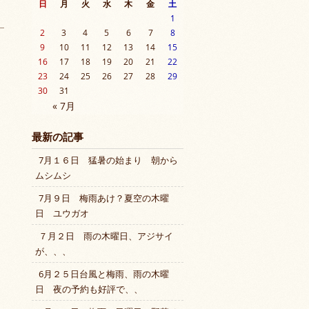
日
月
火
水
木
金
土
1
2
3
4
5
6
7
8
9
10
11
12
13
14
15
16
17
18
19
20
21
22
23
24
25
26
27
28
29
30
31
« 7月
最新の記事
7月１６日 猛暑の始まり 朝から
ムシムシ
7月９日 梅雨あけ？夏空の木曜
日 ユウガオ
７月２日 雨の木曜日、アジサイ
が、、、
6月２５日台風と梅雨、雨の木曜
日 夜の予約も好評で、、