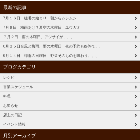
最新の記事
7月１６日 猛暑の始まり 朝からムシムシ
7月９日 梅雨あけ？夏空の木曜日 ユウガオ
７月２日 雨の木曜日、アジサイが、、、
6月２５日台風と梅雨、雨の木曜日 夜の予約も好評で、、
6月１４日 梅雨の日曜日 野菜そのものを味わう、、、
ブログカテゴリ
レシピ
営業スケジュール
料理
お知らせ
店主の日記
イベント情報
月別アーカイブ