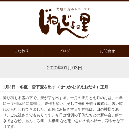
こだわり
ブログ
お問合せ
2020年01月03日
1月3日 冬至 雪下麦を出す（せつかむぎえおだす）正月
降り積もる雪の下で、麦が芽を出す頃。一月の正月と七月のお盆、半年
に一度州ks区に感謝し、豊作を願い、そして先祖を敬う儀式は、古い時
代から行われてきました、正月にお招きする年神様は、田の神様であ
り、ご先祖さまでもあります。今日は恒例の子供たちとの新年会、餅つ
きできな粉、あんころ餅、大根餅 など思い思いの食べ始め、穏やかな正
月です。