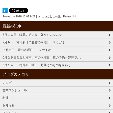
Posted on
2018.12.02 9:27
|
by
じねんじょの里
|
Perma Link
最新の記事
7月１６日 猛暑の始まり 朝からムシムシ
7月９日 梅雨あけ？夏空の木曜日 ユウガオ
７月２日 雨の木曜日、アジサイが、、、
6月２５日台風と梅雨、雨の木曜日 夜の予約も好評で、、
6月１４日 梅雨の日曜日 野菜そのものを味わう、、、
ブログカテゴリ
レシピ
営業スケジュール
料理
お知らせ
店主の日記