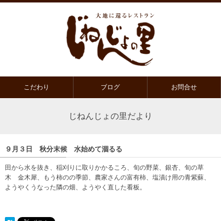
こだわり
ブログ
お問合せ
じねんじょの里だより
９月３日 秋分末候 水始めて涸るる
田から水を抜き、稲刈りに取りかかるころ、旬の野菜、銀杏、旬の草
木 金木犀、もう柿のの季節、農家さんの富有柿、塩漬け用の青紫蘇、
ようやくうなった隣の畑、ようやく直した看板。