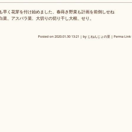
も早く花芽を付け始めました、春蒔き野菜も計画を前倒しせね
白菜、アスパラ菜、大切りの切り干し大根、せり。
Posted on
2020.01.30 13:21
|
by
じねんじょの里
|
Perma Link