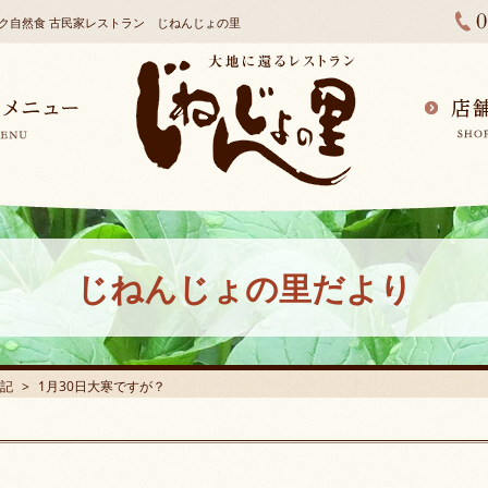
ック自然食 古民家レストラン じねんじょの里
じねんじょの里だより
記
1月30日大寒ですが？