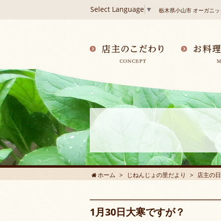
Select Language
▼
栃木県小山市 オーガニ
ホーム
じねんじょの里だより
店主の日
1月30日大寒ですが？