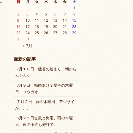
日
月
火
水
木
金
土
1
2
3
4
5
6
7
8
9
10
11
12
13
14
15
16
17
18
19
20
21
22
23
24
25
26
27
28
29
30
31
« 7月
最新の記事
7月１６日 猛暑の始まり 朝から
ムシムシ
7月９日 梅雨あけ？夏空の木曜
日 ユウガオ
７月２日 雨の木曜日、アジサイ
が、、、
6月２５日台風と梅雨、雨の木曜
日 夜の予約も好評で、、