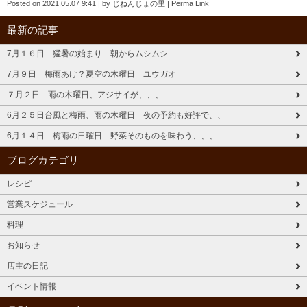
Posted on
2021.05.07 9:41
|
by
じねんじょの里
|
Perma Link
最新の記事
7月１６日 猛暑の始まり 朝からムシムシ
7月９日 梅雨あけ？夏空の木曜日 ユウガオ
７月２日 雨の木曜日、アジサイが、、、
6月２５日台風と梅雨、雨の木曜日 夜の予約も好評で、、
6月１４日 梅雨の日曜日 野菜そのものを味わう、、、
ブログカテゴリ
レシピ
営業スケジュール
料理
お知らせ
店主の日記
イベント情報