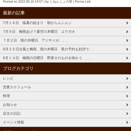
Posted on
2022.06.16 14:57
|
by
じねんじょの里
|
Perma Link
最新の記事
7月１６日 猛暑の始まり 朝からムシムシ
7月９日 梅雨あけ？夏空の木曜日 ユウガオ
７月２日 雨の木曜日、アジサイが、、、
6月２５日台風と梅雨、雨の木曜日 夜の予約も好評で、、
6月１４日 梅雨の日曜日 野菜そのものを味わう、、、
ブログカテゴリ
レシピ
営業スケジュール
料理
お知らせ
店主の日記
イベント情報