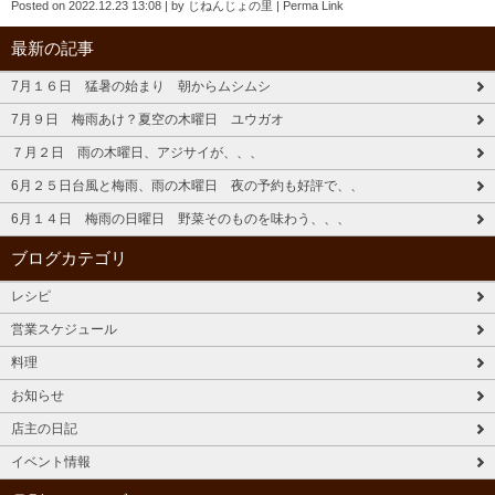
Posted on
2022.12.23 13:08
|
by
じねんじょの里
|
Perma Link
最新の記事
7月１６日 猛暑の始まり 朝からムシムシ
7月９日 梅雨あけ？夏空の木曜日 ユウガオ
７月２日 雨の木曜日、アジサイが、、、
6月２５日台風と梅雨、雨の木曜日 夜の予約も好評で、、
6月１４日 梅雨の日曜日 野菜そのものを味わう、、、
ブログカテゴリ
レシピ
営業スケジュール
料理
お知らせ
店主の日記
イベント情報