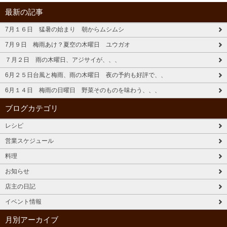
最新の記事
7月１６日 猛暑の始まり 朝からムシムシ
7月９日 梅雨あけ？夏空の木曜日 ユウガオ
７月２日 雨の木曜日、アジサイが、、、
6月２５日台風と梅雨、雨の木曜日 夜の予約も好評で、、
6月１４日 梅雨の日曜日 野菜そのものを味わう、、、
ブログカテゴリ
レシピ
営業スケジュール
料理
お知らせ
店主の日記
イベント情報
月別アーカイブ