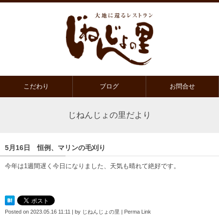
こだわり
ブログ
お問合せ
じねんじょの里だより
5月16日 恒例、マリンの毛刈り
今年は1週間遅く今日になりました、天気も晴れて絶好です。
Posted on
2023.05.16 11:11
|
by
じねんじょの里
|
Perma Link